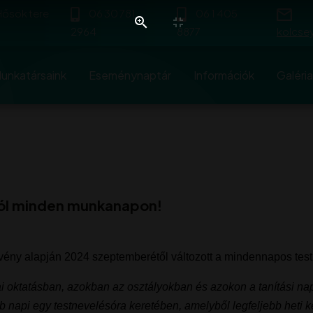
 Hősök tere
06 30 781
06 1 405
2964
8877
kolcse
unkatársaink
Eseménynaptár
Információk
Galéria
tól minden munkanapon!
vény alapján 2024 szeptemberétől változott a mindennapos test
lai oktatásban, azokban az osztályokban és azokon a tanítási na
api egy testnevelésóra keretében, amelyből legfeljebb heti két ó