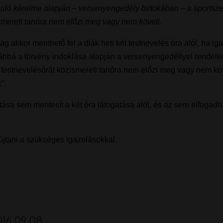
nuló kérelme alapján – versenyengedély birtokában – a sportsze
smereti tanóra nem előzi meg vagy nem követi.
ag akkor menthető fel a diák heti két testnevelés óra alól, ha i
ábbá a törvény indoklása alapján a versenyengedéllyel rendelke
tt testnevelésórát közismereti tanóra nem előzi meg vagy nem köv
”.
atása sem mentesít a két óra látogatása alól, és az sem elfogadha
jtani a szükséges igazolásokkal.
016.09.08.