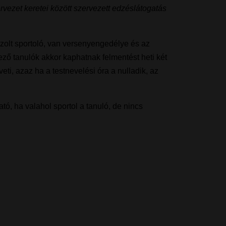
rvezet keretei között szervezett edzéslátogatás
gazolt sportoló, van versenyengedélye és az
ző tanulók akkor kaphatnak felmentést heti két
eti, azaz ha a testnevelési óra a nulladik, az
tó, ha valahol sportol a tanuló, de nincs