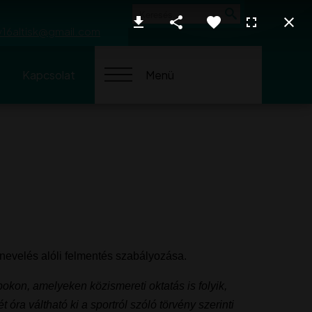
Keresés
y16altisk@gmail.com
Kapcsolat
Menü
nevelés alóli felmentés szabályozása.
pokon, amelyeken közismereti oktatás is folyik,
ra váltható ki a sportról szóló törvény szerinti