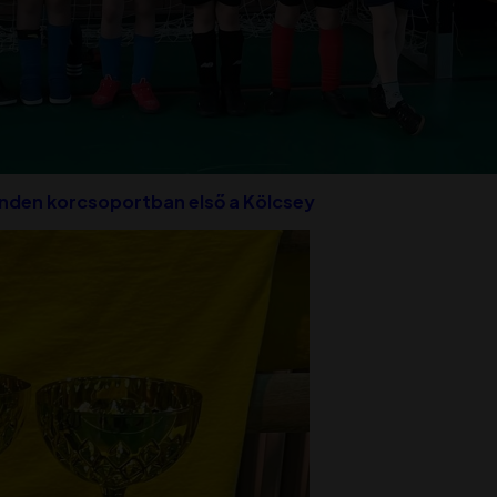
inden korcsoportban első a Kölcsey