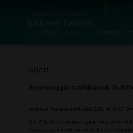
Bp., XVI.
1.
Iskolánkról
M
Sport
Sport mozgás tanfolyamok 16 órá
A nemzeti köznevelésről szóló 2011. évi CXC. tör
Nkt. 27.§ (11) Az iskola a nappali rendszerű isko
megszervezi a mindennapos testnevelést legalább n