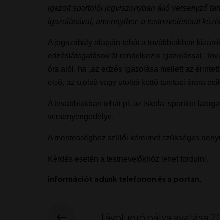
igazolt sportolói jogviszonyban álló versenyző ta
igazolásával, amennyiben a testnevelésórát közi
A jogszabály alapján tehát a továbbiakban kizáról
edzéslátogatásokról rendelkezik igazolással. Tov
óra alól, ha „az edzés igazolása mellett az érinte
első, az utolsó vagy utolsó kettő tanítási órára esik
A továbbiakban tehát pl. az iskolai sportkör látog
versenyengedélye.
A mentességhez szülői kérelmet szükséges benyú
Kérdés esetén a testnevelőkhöz lehet fordulni.
információt adunk telefonon és a portán.
Távolugró pálya avatása 2