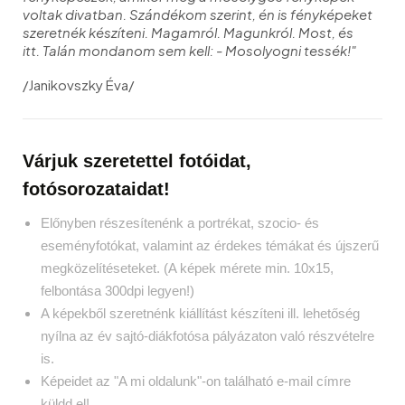
voltak divatban.
Szándékom szerint, én is fényképeket
szeretnék készíteni.
Magamról. Magunkról. Most, és
itt.
Talán mondanom sem kell: - Mosolyogni tessék!"
/Janikovszky Éva/
Várjuk szeretettel fotóidat,
fotósorozataidat!
Előnyben részesítenénk a portrékat, szocio- és
eseményfotókat, valamint az érdekes témákat és újszerű
megközelítéseteket. (A képek mérete min. 10x15,
felbontása 300dpi legyen!)
A képekből szeretnénk kiállítást készíteni ill. lehetőség
nyílna az év sajtó-diákfotósa pályázaton való részvételre
is.
Képeidet az "A mi oldalunk"-on található e-mail címre
küldd el!