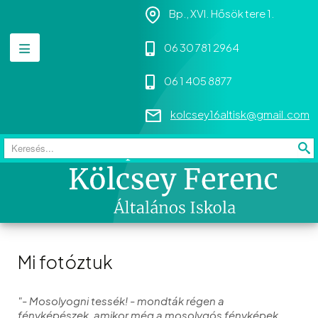
Bp., XVI. Hősök tere 1.
06 30 781 2964
06 1 405 8877
kolcsey16altisk@gmail.com
Keresés
Mi fotóztuk
"- Mosolyogni tessék! - mondták régen a
fényképészek,
amikor még a mosolygós fényképek