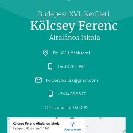
Bp., XVI. Hősök tere 1.
06 30 781 2964
kolcsey16altisk@gmail.com
+36 1 405 88 77
OM azonositó: 035092