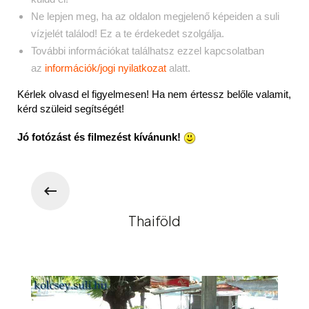
Ne lepjen meg, ha az oldalon megjelenő képeiden a suli
vízjelét találod! Ez a te érdekedet szolgálja.
További információkat találhatsz ezzel kapcsolatban
az
információk/jogi nyilatkozat
alatt.
Kérlek olvasd el figyelmesen! Ha nem értessz belőle valamit,
kérd szüleid segítségét!
Jó fotózást és filmezést kívánunk!
Thaiföld