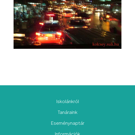
Iskolánkról
Tanáraink
Eseménynaptár
Információk