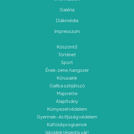
Galéria
Diákmédia
Impresszum
Köszöntő
Történet
Sport
Ének-zene, hangszer
Kórusaink
Galiba színjátszó
Majorette
Alapítvány
Környezetvédelem
Gyermek- és ifjúság védelem
Külföldi programok
Iskolánk téged is vár!