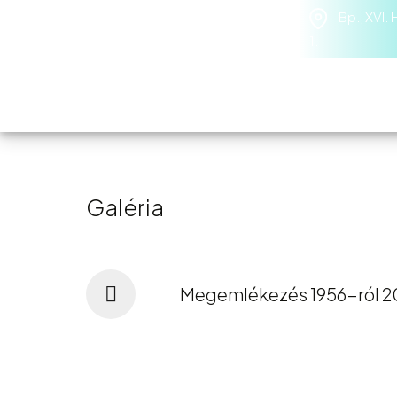
Bp., XVI.
1.
Iskolánkról
M
Galéria
Megemlékezés 1956-ról 2