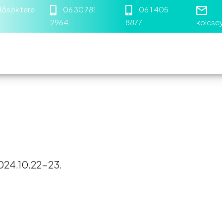
 Hősök tere
06 30 781
06 1 405
2964
8877
kolcse
unkatársaink
Eseménynaptár
Információk
Galéria
024.10.22-23.