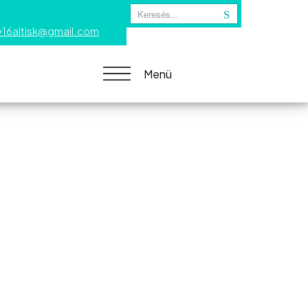
Keresés
y16altisk@gmail.com
Kapcsolat
Menü