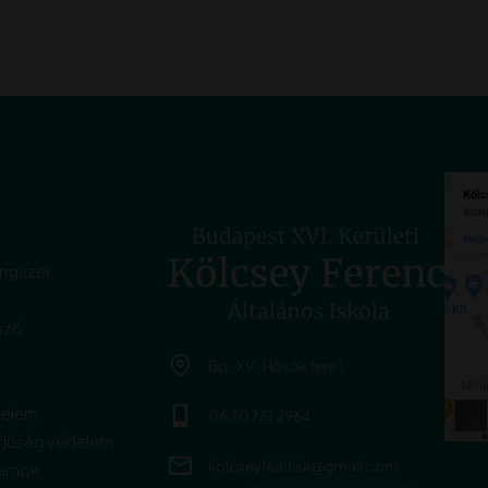
angszer
szó
Bp., XVI. Hősök tere 1.
delem
06 30 781 2964
fjúság védelem
kolcsey16altisk@gmail.com
ramok