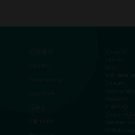
Iskolánkról
Köszöntő
Történet
Tanáraink
Sport
Ének-zene, h
Eseménynaptár
Kórusaink
Galiba színját
Információk
Majorette
Alapítvány
Galéria
Környezetvé
Diákmédia
Gyermek- és i
Külföldi prog
Impresszum