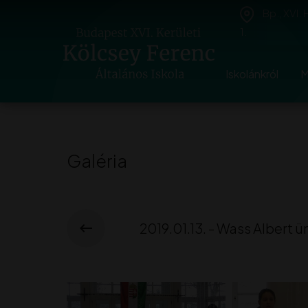
Bp., XVI.
1.
Iskolánkról
M
Galéria
2019.01.13. - Wass Albert 