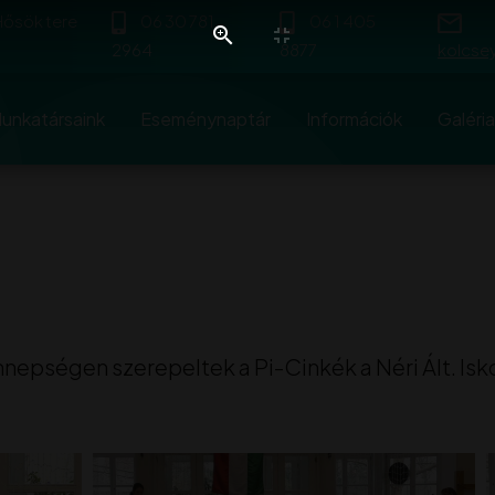
 Hősök tere
06 30 781
06 1 405
2964
8877
kolcse
unkatársaink
Eseménynaptár
Információk
Galéria
ünnepségen szerepeltek a Pi-Cinkék a Néri Ált. Is