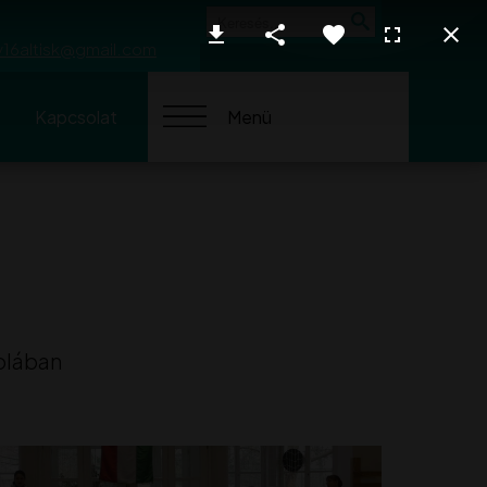
Keresés
y16altisk@gmail.com
Kapcsolat
Menü
kolában