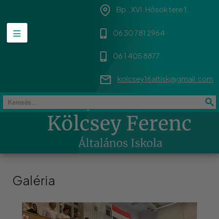
Bp., XVI. Hősök tere 1.
06 30 781 2964
06 1 405 8877
kolcsey16altisk@gmail.com
Keresés
Galéria