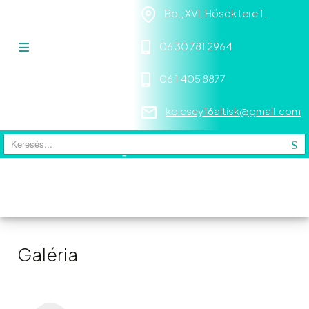
Bp., XVI. Hősök tere 1.
06 30 781 2964
06 1 405 8877
kolcsey16altisk@gmail.com
Keresés
Galéria