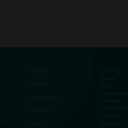
Iskolánkról
Köszöntő
Történet
Tanáraink
Sport
Ének-zene, h
Eseménynaptár
Kórusaink
Galiba színját
Információk
Majorette
Alapítvány
Galéria