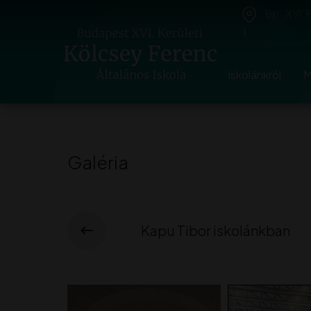
Bp., XVI.
1.
Iskolánkról
M
Galéria
Kapu Tibor iskolánkban