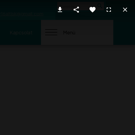
Keresés
y16altisk@gmail.com
Kapcsolat
Menü