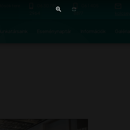
 Hősök tere
06 30 781
06 1 405
2964
8877
kolcse
unkatársaink
Eseménynaptár
Információk
Galéria