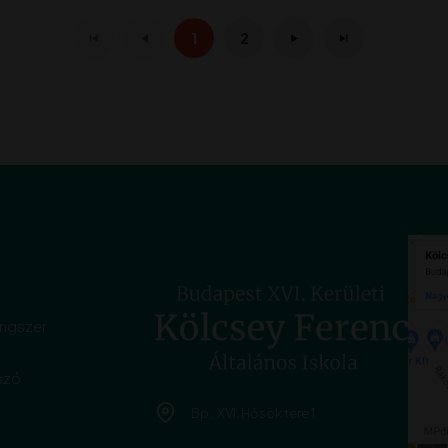
1
2
angszer
szó
Bp., XVI. Hősök tere 1.