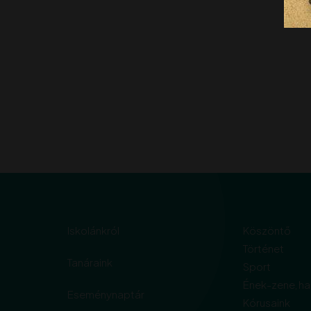
Iskolánkról
Köszöntő
Történet
Tanáraink
Sport
Ének-zene, h
Eseménynaptár
Kórusaink