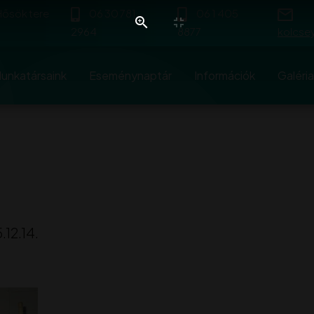
 Hősök tere
06 30 781
06 1 405
2964
8877
kolcse
unkatársaink
Eseménynaptár
Információk
Galéria
.12.14.