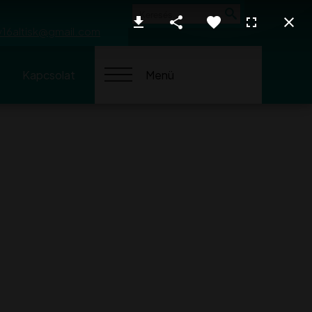
Keresés
y16altisk@gmail.com
Kapcsolat
Menü