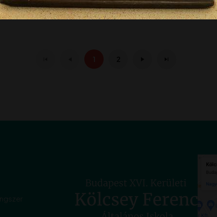
1
2
angszer