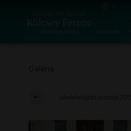
Bp., XVI.
1.
Iskolánkról
M
Galéria
Iskolafelújítás átadója 2015