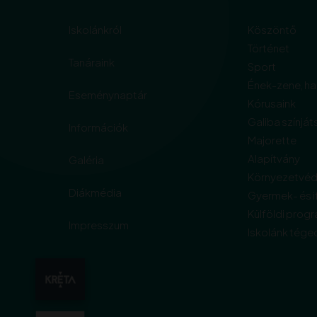
Iskolánkról
Köszöntő
Történet
Tanáraink
Sport
Ének-zene, h
Eseménynaptár
Kórusaink
Galiba színját
Információk
Majorette
Alapítvány
Galéria
Környezetvé
Diákmédia
Gyermek- és i
Külföldi prog
Impresszum
Iskolánk téged