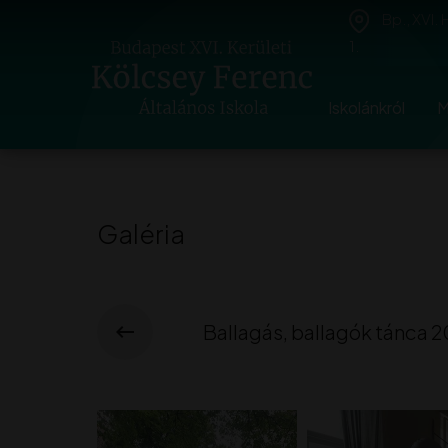
Bp., XVI.
1.
Iskolánkról
M
Galéria
Ballagás, ballagók tánca 