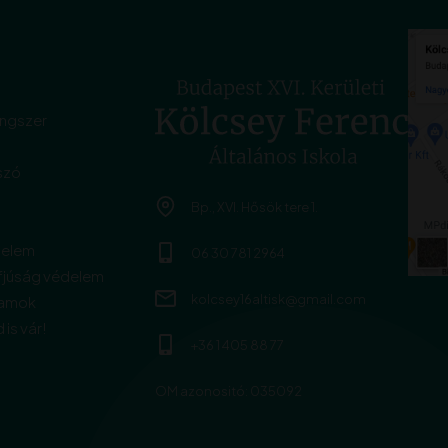
angszer
szó
Bp., XVI. Hősök tere 1.
delem
06 30 781 2964
fjúság védelem
kolcsey16altisk@gmail.com
ramok
 is vár!
+36 1 405 88 77
OM azonositó: 035092