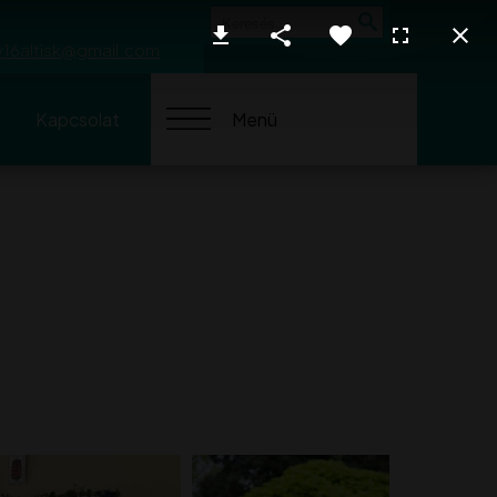
Keresés
y16altisk@gmail.com
Kapcsolat
Menü