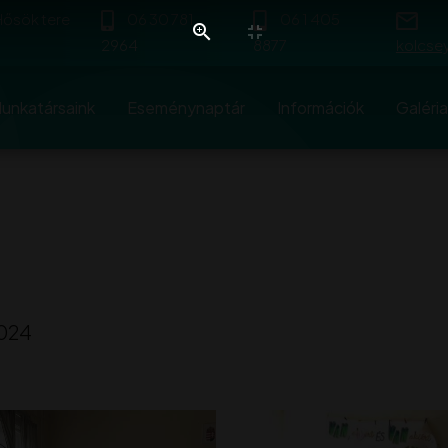
 Hősök tere
06 30 781
06 1 405
2964
8877
kolcse
unkatársaink
Eseménynaptár
Információk
Galéria
2024